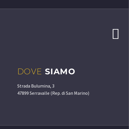


DOVE
SIAMO
Strada Bulumina, 3
47899 Serravalle (Rep. di San Marino)