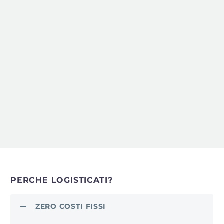
ad un basso rischio
outsourcing della
logistica
PERCHE LOGISTICATI?
ZERO COSTI FISSI